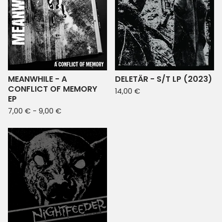
MEANWHILE - A
DELETÄR - S/T LP (2023)
CONFLICT OF MEMORY
14,00
€
EP
7,00
€
- 9,00
€