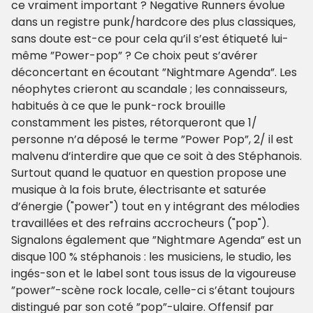
ce vraiment important ? Negative Runners évolue
dans un registre punk/hardcore des plus classiques,
sans doute est-ce pour cela qu’il s’est étiqueté lui-
même ”Power-pop” ? Ce choix peut s’avérer
déconcertant en écoutant ”Nightmare Agenda”. Les
néophytes crieront au scandale ; les connaisseurs,
habitués à ce que le punk-rock brouille
constamment les pistes, rétorqueront que 1/
personne n’a déposé le terme ”Power Pop”, 2/ il est
malvenu d’interdire que que ce soit à des Stéphanois.
Surtout quand le quatuor en question propose une
musique à la fois brute, électrisante et saturée
d’énergie ("power") tout en y intégrant des mélodies
travaillées et des refrains accrocheurs ("pop").
Signalons également que ”Nightmare Agenda” est un
disque 100 % stéphanois : les musiciens, le studio, les
ingés-son et le label sont tous issus de la vigoureuse
”power”-scène rock locale, celle-ci s’étant toujours
distingué par son coté ”pop”-ulaire. Offensif par